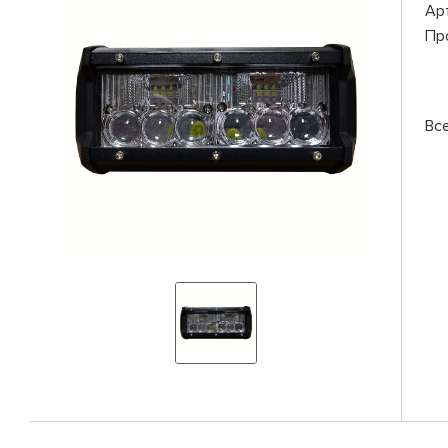
Ар
Пр
Вс