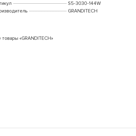
тикул
S5-3030-144W
оизводитель
GRANDITECH
е товары «GRANDITECH»