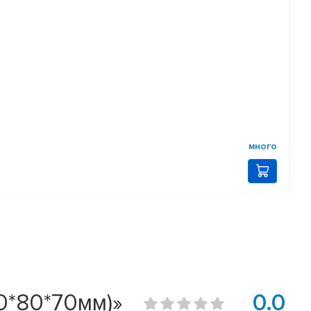
много
0*80*70мм)»
0.0