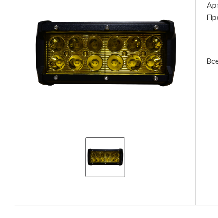
Ар
Пр
Вс