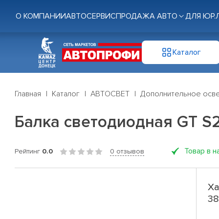
О КОМПАНИИ
АВТОСЕРВИС
ПРОДАЖА АВТО
ДЛЯ ЮР.
Каталог
Главная
Каталог
АВТОСВЕТ
Дополнительное осв
Балка светодиодная GT S
Товар в н
Рейтинг
0.0
0 отзывов
Ха
38