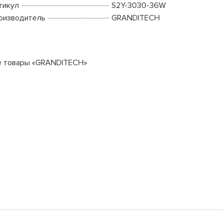
тикул
S2Y-3030-36W
оизводитель
GRANDITECH
е товары «GRANDITECH»