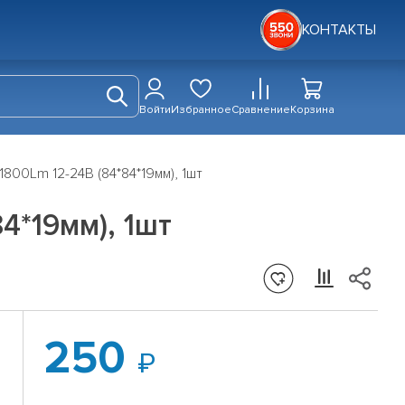
КОНТАКТЫ
Войти
Избранное
Сравнение
Корзина
00Lm 12-24В (84*84*19мм), 1шт
4*19мм), 1шт
250