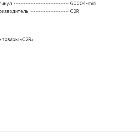
тикул
G0004-mini
оизводитель
C2R
е товары «C2R»