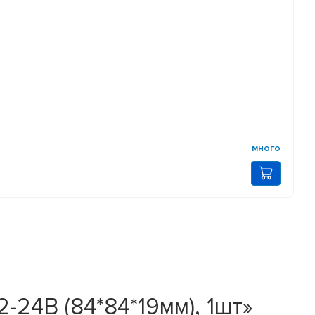
много
24В (84*84*19мм), 1шт»