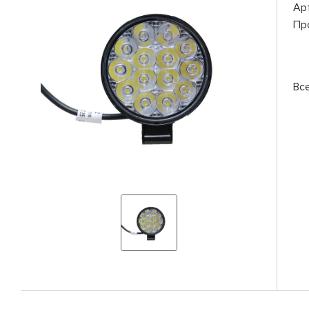
Ар
Пр
Вс