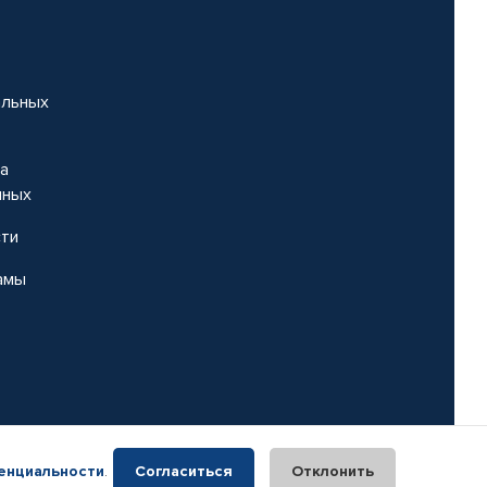
альных
на
нных
сти
амы
енциальности
.
Согласиться
Отклонить