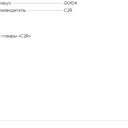
тикул
G0104
оизводитель
C2R
е товары «C2R»