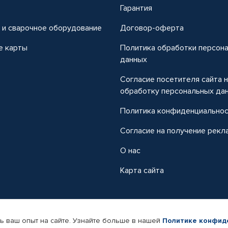
т
Гарантия
 и сварочное оборудование
Договор-оферта
е карты
Политика обработки персон
данных
Согласие посетителя сайта 
обработку персональных да
Политика конфиденциально
Согласие на получение рекл
О нас
Карта сайта
ь ваш опыт на сайте. Узнайте больше в нашей
Политике конфид
-магазин автомобильных товаров Автопрофи.