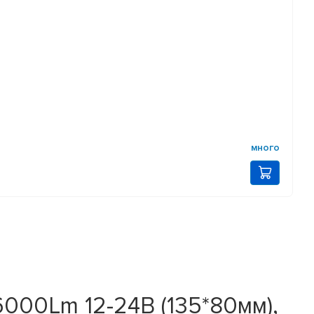
много
00Lm 12-24В (135*80мм),