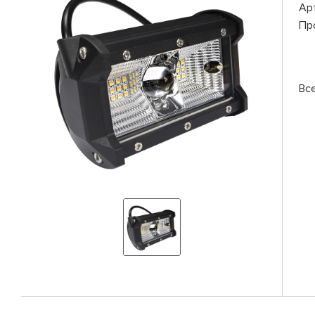
Ар
Пр
Вс