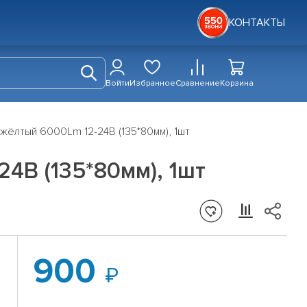
КОНТАКТЫ
Войти
Избранное
Сравнение
Корзина
ёлтый 6000Lm 12-24В (135*80мм), 1шт
4В (135*80мм), 1шт
900