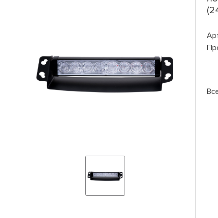
(2
Ар
Пр
Вс