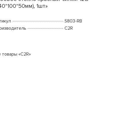
40*100*50мм), 1шт»
тикул
S803-RB
оизводитель
C2R
е товары «C2R»