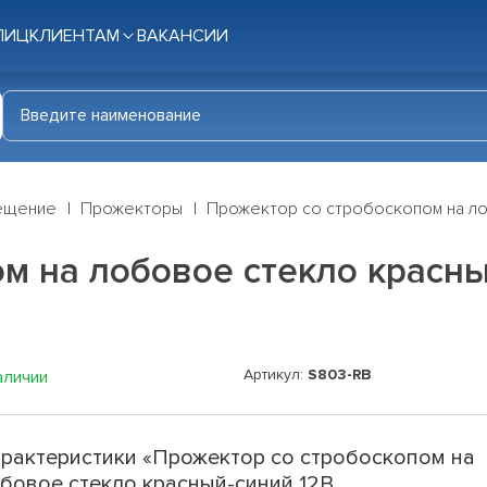
ЛИЦ
КЛИЕНТАМ
ВАКАНСИИ
ещение
Прожекторы
Прожектор со стробоскопом на лоб
м на лобовое стекло красны
Артикул:
S803-RB
аличии
рактеристики «Прожектор со стробоскопом на
бовое стекло красный-синий 12В