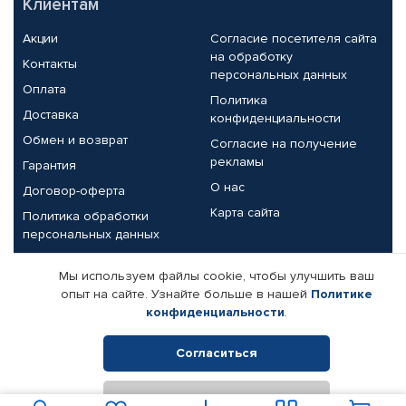
Клиентам
Акции
Согласие посетителя сайта
на обработку
Контакты
персональных данных
Оплата
Политика
Доставка
конфиденциальности
Обмен и возврат
Согласие на получение
рекламы
Гарантия
О нас
Договор-оферта
Карта сайта
Политика обработки
персональных данных
Партнерам
Мы используем файлы cookie, чтобы улучшить ваш
опыт на сайте. Узнайте больше в нашей
Политике
Корпоративным клиентам
Реквизиты компании
конфиденциальности
.
Поставщикам
Согласиться
Отклонить
© КАМАЗ ЦЕНТР ДОНЕЦК, 2015-2026. Все права защищены.