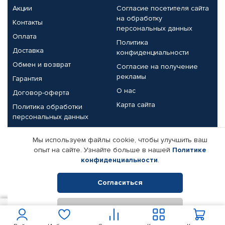
Акции
Согласие посетителя сайта
на обработку
Контакты
персональных данных
Оплата
Политика
Доставка
конфиденциальности
Обмен и возврат
Согласие на получение
рекламы
Гарантия
О нас
Договор-оферта
Карта сайта
Политика обработки
персональных данных
Партнерам
Мы используем файлы cookie, чтобы улучшить ваш
опыт на сайте. Узнайте больше в нашей
Политике
Корпоративным клиентам
Реквизиты компании
конфиденциальности
.
Поставщикам
Согласиться
Отклонить
© КАМАЗ ЦЕНТР ДОНЕЦК, 2015-2026. Все права защищены.
350
В корзину
Интернет-магазин автомобильных товаров Автопрофи.