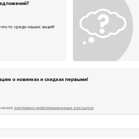
редложений?
что-то среди наших акций!
цию о новинках и скидках первыми!
учение
рекламно-информационных рассылок