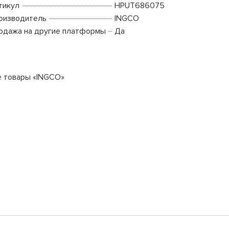
тикул
HPUT686075
оизводитель
INGCO
одажа на другие платформы
Да
е товары «INGCO»