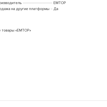
оизводитель
EMTOP
одажа на другие платформы
Да
е товары «EMTOP»