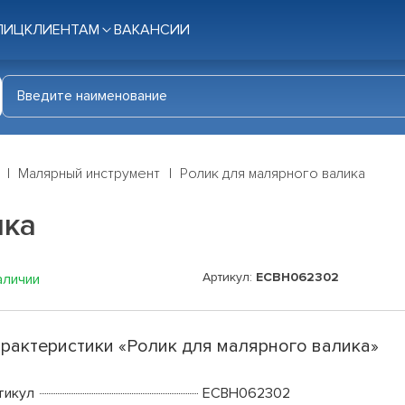
ЛИЦ
КЛИЕНТАМ
ВАКАНСИИ
Малярный инструмент
Ролик для малярного валика
ика
Артикул:
ECBH062302
аличии
рактеристики «Ролик для малярного валика»
тикул
ECBH062302