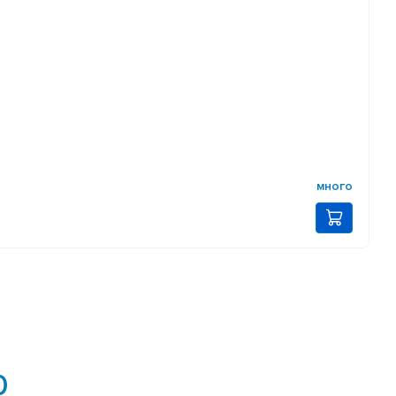
много
0