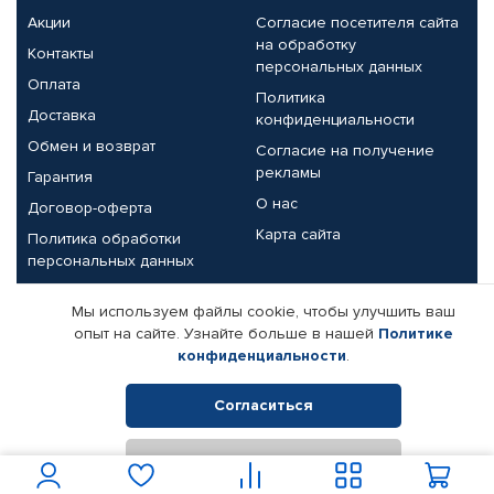
Акции
Согласие посетителя сайта
на обработку
Контакты
персональных данных
Оплата
Политика
Доставка
конфиденциальности
Обмен и возврат
Согласие на получение
рекламы
Гарантия
О нас
Договор-оферта
Карта сайта
Политика обработки
персональных данных
Партнерам
Мы используем файлы cookie, чтобы улучшить ваш
опыт на сайте. Узнайте больше в нашей
Политике
Корпоративным клиентам
Реквизиты компании
конфиденциальности
.
Поставщикам
Согласиться
Отклонить
© КАМАЗ ЦЕНТР ДОНЕЦК, 2015-2026. Все права защищены.
Интернет-магазин автомобильных товаров Автопрофи.