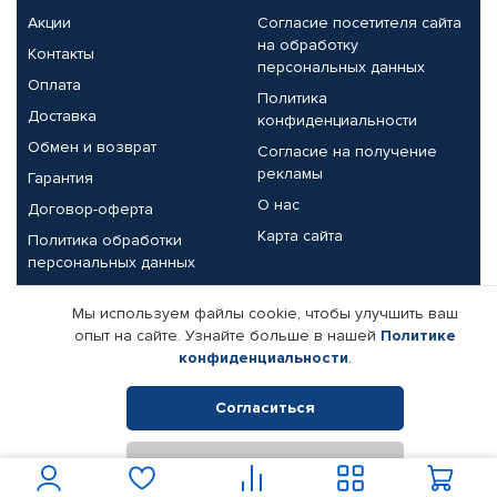
Акции
Согласие посетителя сайта
на обработку
Контакты
персональных данных
Оплата
Политика
Доставка
конфиденциальности
Обмен и возврат
Согласие на получение
рекламы
Гарантия
О нас
Договор-оферта
Карта сайта
Политика обработки
персональных данных
Партнерам
Мы используем файлы cookie, чтобы улучшить ваш
опыт на сайте. Узнайте больше в нашей
Политике
Корпоративным клиентам
Реквизиты компании
конфиденциальности
.
Поставщикам
Согласиться
Отклонить
© КАМАЗ ЦЕНТР ДОНЕЦК, 2015-2026. Все права защищены.
Интернет-магазин автомобильных товаров Автопрофи.