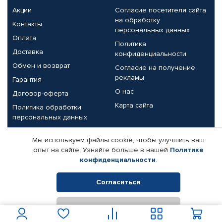
Акции
Согласие посетителя сайта
на обработку
Контакты
персональных данных
Оплата
Политика
Доставка
конфиденциальности
Обмен и возврат
Согласие на получение
рекламы
Гарантия
О нас
Договор-оферта
Карта сайта
Политика обработки
персональных данных
Партнерам
Мы используем файлы cookie, чтобы улучшить ваш
опыт на сайте. Узнайте больше в нашей
Политике
Корпоративным клиентам
Реквизиты компании
конфиденциальности
.
Поставщикам
Согласиться
Отклонить
© КАМАЗ ЦЕНТР ДОНЕЦК, 2015-2026. Все права защищены.
Интернет-магазин автомобильных товаров Автопрофи.