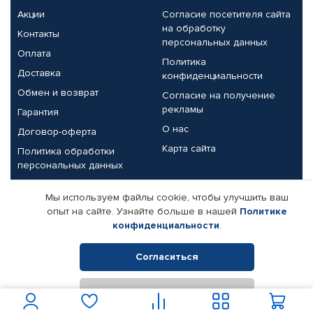
Акции
Согласие посетителя сайта
на обработку
Контакты
персональных данных
Оплата
Политика
Доставка
конфиденциальности
Обмен и возврат
Согласие на получение
рекламы
Гарантия
О нас
Договор-оферта
Карта сайта
Политика обработки
персональных данных
Партнерам
Мы используем файлы cookie, чтобы улучшить ваш
опыт на сайте. Узнайте больше в нашей
Политике
Корпоративным клиентам
Реквизиты компании
конфиденциальности
.
Поставщикам
Согласиться
Отклонить
© КАМАЗ ЦЕНТР ДОНЕЦК, 2015-2026. Все права защищены.
Интернет-магазин автомобильных товаров Автопрофи.