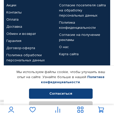
Акции
Согласие посетителя сайта
на обработку
Контакты
персональных данных
Оплата
Политика
Доставка
конфиденциальности
Обмен и возврат
Согласие на получение
рекламы
Гарантия
О нас
Договор-оферта
Карта сайта
Политика обработки
персональных данных
Партнерам
Мы используем файлы cookie, чтобы улучшить ваш
опыт на сайте. Узнайте больше в нашей
Политике
Корпоративным клиентам
Реквизиты компании
конфиденциальности
.
Поставщикам
Согласиться
Отклонить
© КАМАЗ ЦЕНТР ДОНЕЦК, 2015-2026. Все права защищены.
4 167
В корзину
Интернет-магазин автомобильных товаров Автопрофи.