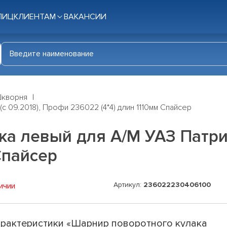
ЛИЦ
КЛИЕНТАМ
ВАКАНСИИ
кворня
 09.2018), Профи 236022 (4*4) длин 1110мм Спайсер
а левый для А/М УАЗ Патрио
Спайсер
Артикул:
236022230406100
ичии
рактеристики «Шарнир поворотного кулака