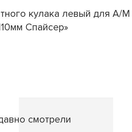
ного кулака левый для А/М У
110мм Спайсер»
давно смотрели