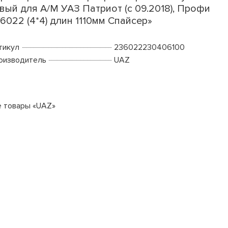
вый для А/М УАЗ Патриот (с 09.2018), Профи
6022 (4*4) длин 1110мм Спайсер»
тикул
236022230406100
оизводитель
UAZ
е товары «UAZ»