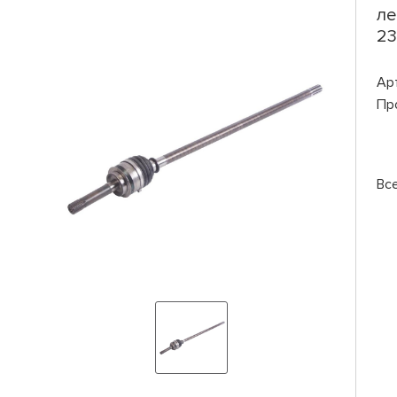
ле
23
Ар
Пр
Вс