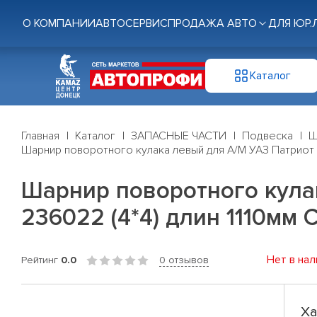
О КОМПАНИИ
АВТОСЕРВИС
ПРОДАЖА АВТО
ДЛЯ ЮР.
Каталог
Главная
Каталог
ЗАПАСНЫЕ ЧАСТИ
Подвеска
Ш
Шарнир поворотного кулака левый для А/М УАЗ Патриот (с
Шарнир поворотного кулак
236022 (4*4) длин 1110мм 
Нет в нал
Рейтинг
0.0
0 отзывов
Ха