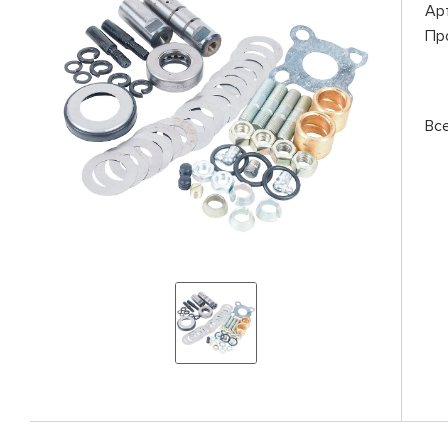
Ар
Пр
Вс