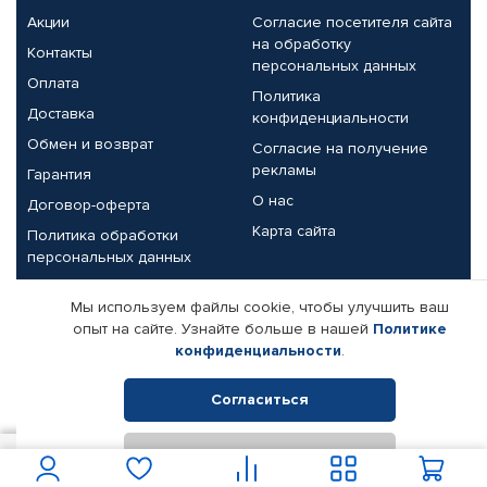
Акции
Согласие посетителя сайта
на обработку
Контакты
персональных данных
Оплата
Политика
Доставка
конфиденциальности
Обмен и возврат
Согласие на получение
рекламы
Гарантия
О нас
Договор-оферта
Карта сайта
Политика обработки
персональных данных
Партнерам
Мы используем файлы cookie, чтобы улучшить ваш
опыт на сайте. Узнайте больше в нашей
Политике
Корпоративным клиентам
Реквизиты компании
конфиденциальности
.
Поставщикам
Согласиться
Отклонить
© КАМАЗ ЦЕНТР ДОНЕЦК, 2015-2026. Все права защищены.
80
В корзину
Интернет-магазин автомобильных товаров Автопрофи.