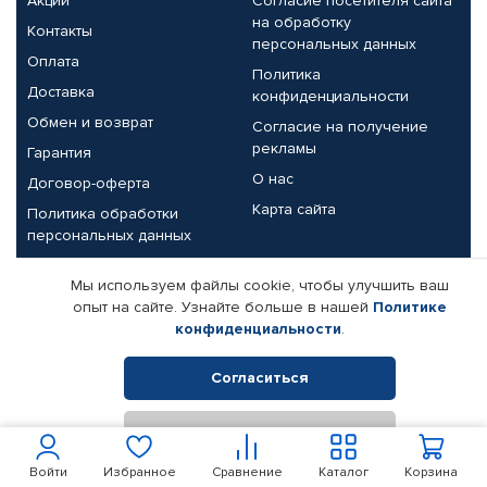
Акции
Согласие посетителя сайта
на обработку
Контакты
персональных данных
Оплата
Политика
Доставка
конфиденциальности
Обмен и возврат
Согласие на получение
рекламы
Гарантия
О нас
Договор-оферта
Карта сайта
Политика обработки
персональных данных
Партнерам
Мы используем файлы cookie, чтобы улучшить ваш
опыт на сайте. Узнайте больше в нашей
Политике
Корпоративным клиентам
Реквизиты компании
конфиденциальности
.
Поставщикам
Согласиться
Отклонить
© КАМАЗ ЦЕНТР ДОНЕЦК, 2015-2026. Все права защищены.
Интернет-магазин автомобильных товаров Автопрофи.
Войти
Избранное
Сравнение
Каталог
Корзина